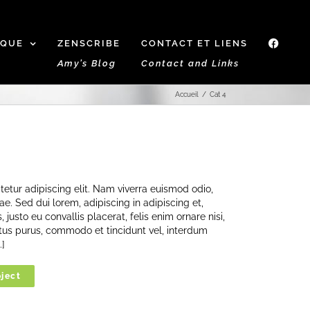
IQUE
ZENSCRIBE
CONTACT ET LIENS
f
Amy’s Blog
Contact and Links
Accueil
Cat 4
etur adipiscing elit. Nam viverra euismod odio,
ae. Sed dui lorem, adipiscing in adipiscing et,
 justo eu convallis placerat, felis enim ornare nisi,
ectus purus, commodo et tincidunt vel, interdum
.]
ject