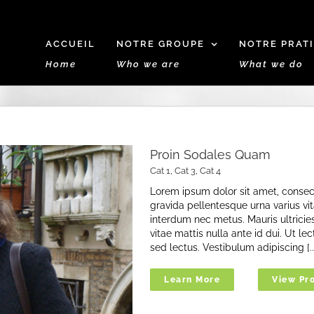
ACCUEIL
NOTRE GROUPE
NOTRE PRAT
Home
Who we are
What we do
Proin Sodales Quam
Cat 1
,
Cat 3
,
Cat 4
Lorem ipsum dolor sit amet, consect
gravida pellentesque urna varius vit
interdum nec metus. Mauris ultricies,
vitae mattis nulla ante id dui. Ut l
sed lectus. Vestibulum adipiscing [..
Learn More
View Pro