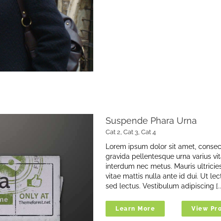
Suspende Phara Urna
Cat 2
,
Cat 3
,
Cat 4
Lorem ipsum dolor sit amet, consect
gravida pellentesque urna varius vit
interdum nec metus. Mauris ultricies,
vitae mattis nulla ante id dui. Ut l
sed lectus. Vestibulum adipiscing [..
Learn More
View Pro