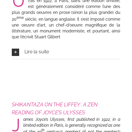
U
fois en 1922, à Paris, dans une édition limitée,
est généralement considéré comme l’une des
plus grands oeuvres en prose (sinon la plus grande) du
ème
20
siècle, en langue anglaise. Il s’est imposé comme
une oeuvre d’art, un chef-d’oeuvre magnifique de la
littérature, un monument moderniste, et pourtant, ainsi
que l’écrivit Stuart Gilbert
Lire la suite
SHIKANTAZA ON THE LIFFEY : A ZEN
READING OF JOYCE’S ULYSSES
J
ames Joyce’s
Ulysses,
first published in 1922, in a
limited edition in Paris, is generally recognized as one
th
of the 20
century’s greatest (if not
the
greatest)