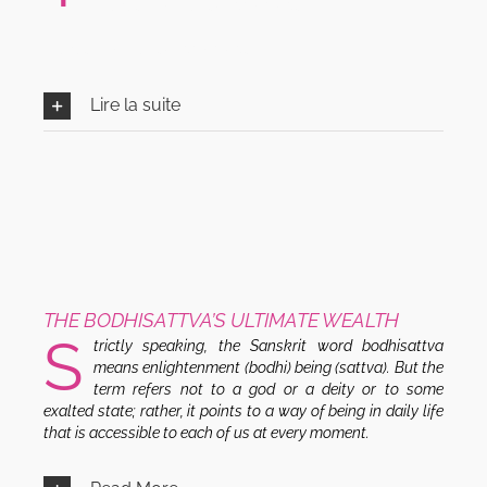
Travaux de traduction en cours…
Travaux de traduction en cours…
Lire la suite
THE BODHISATTVA’S ULTIMATE WEALTH
S
trictly speaking, the Sanskrit word bodhisattva
means enlightenment (bodhi) being (sattva). But the
term refers not to a god or a deity or to some
exalted state; rather, it points to a way of being in daily life
that is accessible to each of us at every moment.