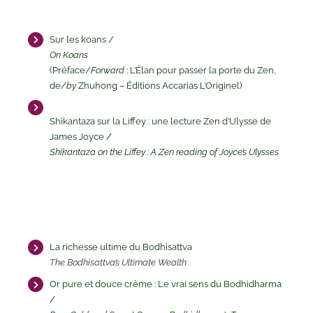
Sur les koans /
On Koans
(Préface/
Forward
: L’Élan pour passer la porte du Zen,
de/
by
Zhuhong – Éditions Accarias L’Originel)
Shikantaza sur la Liffey : une lecture Zen d’Ulysse de
James Joyce
/
Shikantaza on the Liffey : A Zen reading of Joyce’s Ulysses
La richesse ultime du Bodhisattva
The Bodhisattva’s Ultimate Wealth
Or pure et douce crème : Le vrai sens du Bodhidharma
/