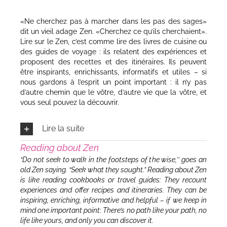
«Ne cherchez pas à marcher dans les pas des sages»
dit un vieil adage Zen.
«Cherchez ce qu’ils cherchaient».
Lire sur le Zen, c’est comme lire des livres de cuisine ou
des guides de voyage : ils relatent des expériences et
proposent des recettes et des itinéraires. Ils peuvent
être inspirants, enrichissants, informatifs et utiles – si
nous gardons à l’esprit un point important : il n’y pas
d’autre chemin que le vôtre, d’autre vie que la vôtre, et
vous seul pouvez la découvrir.
Lire la suite
Reading about Zen
“Do not seek to walk in the footsteps of the wise,’’ goes an
old Zen saying. “Seek what they sought.”
Reading about Zen
is like reading cookbooks or travel guides: They recount
experiences and offer recipes and itineraries. They can be
inspiring, enriching, informative and helpful – if we keep in
mind one important point: There’s no path like your path, no
life like yours, and only you can discover it.