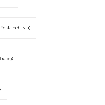
(Fontainebleau)
mbourg)
e