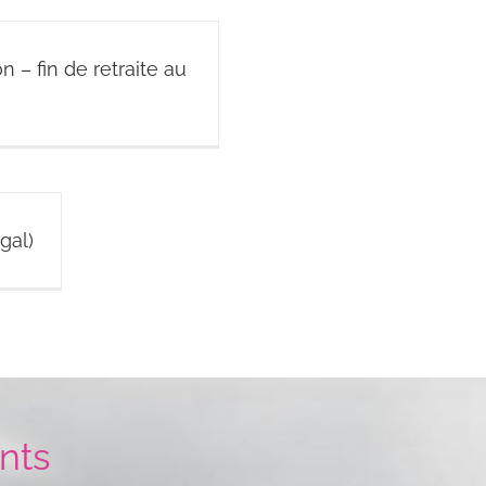
n – fin de retraite au
ugal)
nts