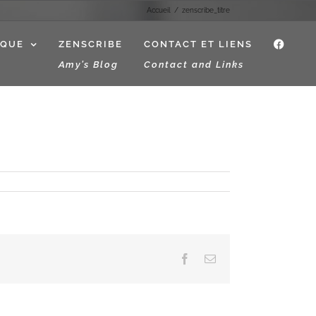
Accueil
zenscribe_titre
IQUE
ZENSCRIBE
CONTACT ET LIENS
f
Amy’s Blog
Contact and Links
Facebook
Email