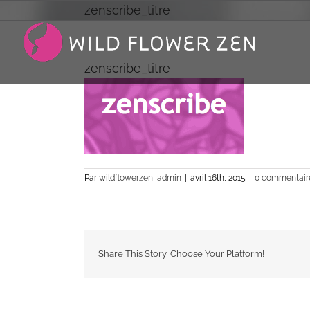
Passer
zenscribe_titre
au
contenu
zenscribe_titre
Par
wildflowerzen_admin
|
avril 16th, 2015
|
0 commentair
Share This Story, Choose Your Platform!