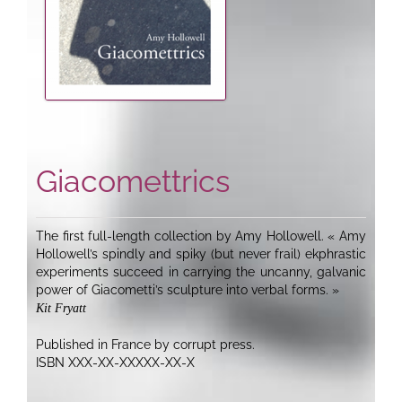
Giacomettrics
The first full-length collection by Amy Hollowell. « Amy
Hollowell’s spindly and spiky (but never frail) ekphrastic
experiments succeed in carrying the uncanny, galvanic
power of Giacometti’s sculpture into verbal forms. »
Kit Fryatt
Published in France by corrupt press.
ISBN
XXX-XX-XXXXX-XX-X