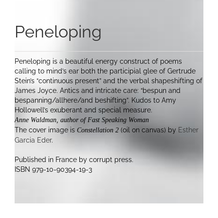
Peneloping
Peneloping is a beautiful energy construct of poems
calling to mind’s ear both the participial glee of Gertrude
Stein’s “continuous present” and the verbal shapeshifting of
James Joyce. Antics and intricate care: “bespun and
bespanning/allhere/and beshifting”. Kudos to Amy
Hollowell’s exuberant and special measure.
Anne Waldman, author of Fast Speaking Woman
The cover image is
(oil on canvas) by
Esther
Constellation 2
Garcia Eder
.
Published in France by corrupt press.
ISBN
979-10-90394-19-3