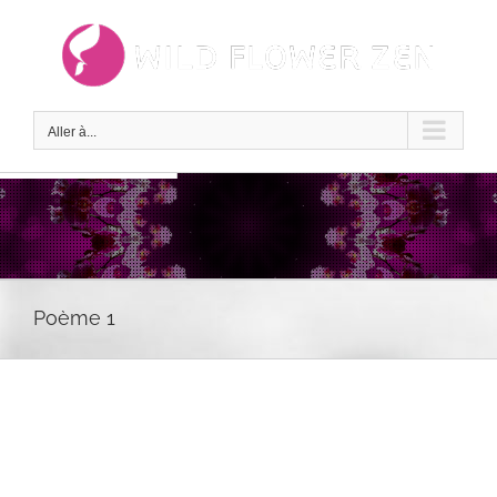
Passer
au
contenu
Aller à...
Poème 1
Voir
l'image
agrandie