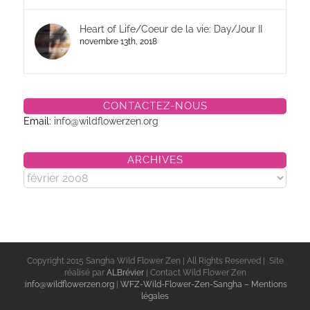
Heart of Life/Coeur de la vie: Day/Jour II
novembre 13th, 2018
CONTACTEZ-NOUS
Email:
info@wildflowerzen.org
ARCHIVES
Archives
Copyright 2015 Sangha Wild Flower Zen | All Rights Reserved | Site
réalisé par
ALBrévier
| Contact Wild Flower Zen
:
info@wildflowerzen.org
|
WFZ-Wild-Flower-Zen-Sangha – Mentions
légales