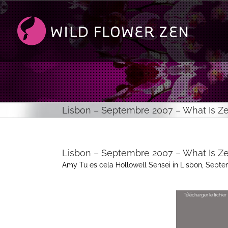
Passer
au
contenu
Lisbon – Septembre 2007 – What Is Z
Lisbon – Septembre 2007 – What Is Z
Amy Tu es cela Hollowell Sensei in Lisbon, Sept
Télécharger le fichier