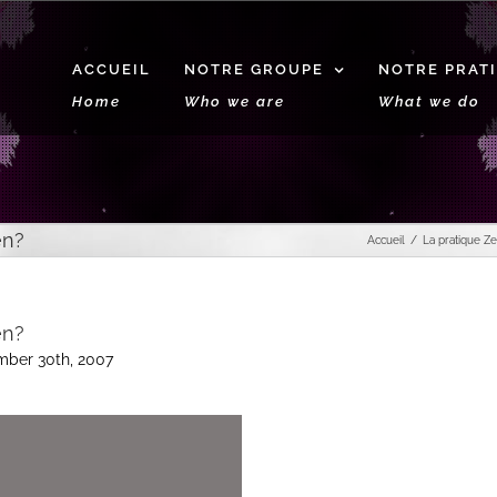
ACCUEIL
NOTRE GROUPE
NOTRE PRAT
Home
Who we are
What we do
en?
Accueil
La pratique Z
en?
ember 30th, 2007
Lecteur
vidéo