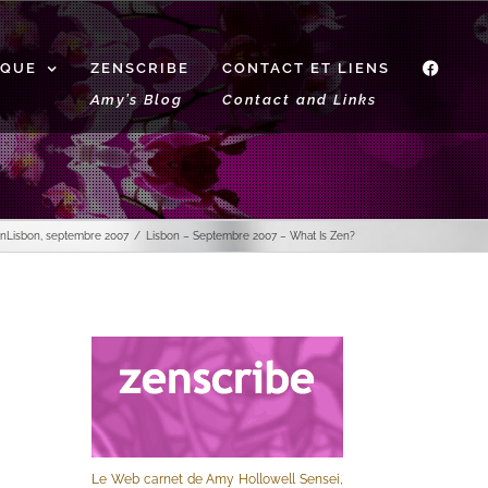
IQUE
ZENSCRIBE
CONTACT ET LIENS
f
Amy’s Blog
Contact and Links
en
Lisbon, septembre 2007
Lisbon – Septembre 2007 – What Is Zen?
Le Web carnet de Amy Hollowell Sensei,