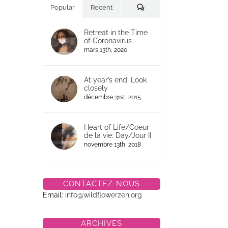
Commentaires
Popular
Recent
Retreat in the Time
of Coronavirus
mars 13th, 2020
At year’s end: Look
closely
décembre 31st, 2015
Heart of Life/Coeur
de la vie: Day/Jour II
novembre 13th, 2018
CONTACTEZ-NOUS
Email:
info@wildflowerzen.org
ARCHIVES