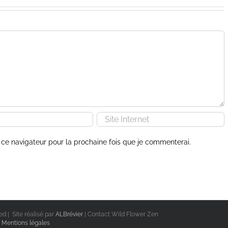
ce navigateur pour la prochaine fois que je commenterai.
d | Site réalisé par
ALBrévier
| Contact Wild Flower Zen
Mentions légales