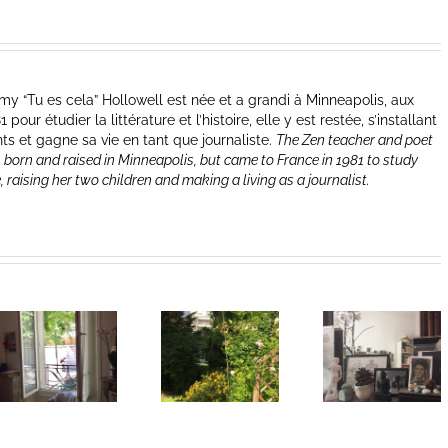
y “Tu es cela” Hollowell est née et a grandi à Minneapolis, aux
our étudier la littérature et l’histoire, elle y est restée, s’installant
nts et gagne sa vie en tant que journaliste.
The Zen teacher and poet
 born and raised in Minneapolis, but came to France in 1981 to study
e, raising her two children and making a living as a journalist.
Heart of Life /
Heart of Life /
Coeur de la
Coeur de la
vie: Day /
vie: Day /
Jour III
Jour II