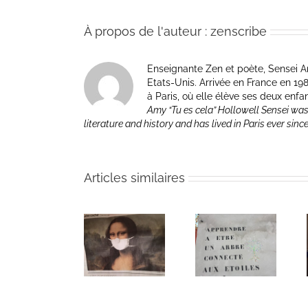
À propos de l'auteur :
zenscribe
Enseignante Zen et poète, Sensei Am
Etats-Unis. Arrivée en France en 1981 p
à Paris, où elle élève ses deux enfa
Amy “Tu es cela” Hollowell Sensei was
literature and history and has lived in Paris ever sinc
Articles similaires
Heart of Life /
Heart of Life /
Retreat in the
Coeur de la
Coeur de la
Time of
vie: Day /
vie: Day /
Coronavirus
Jour V
Jour IV