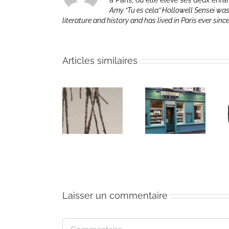
à Paris, où elle élève ses deux enfa
Amy “Tu es cela” Hollowell Sensei was
literature and history and has lived in Paris ever sinc
Articles similaires
Giacomettrics/Giacomettriques:
« Here We
Poèmes/poems
Amy
Are » at Poets
online/en
Hollowell
Live
ligne
Laisser un commentaire
Commentaire