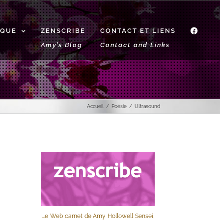
IQUE
ZENSCRIBE
CONTACT ET LIENS
f
Amy’s Blog
Contact and Links
Accueil
Poésie
Ultrasound
Le Web carnet de Amy Hollowell Sensei,