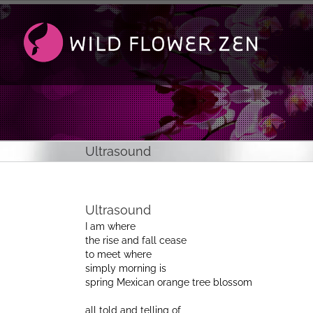
Passer
au
contenu
Ultrasound
Ultrasound
I am where
the rise and fall cease
to meet where
simply morning is
spring Mexican orange tree blossom
all told and telling of