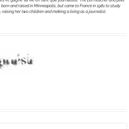
nts et gagne sa vie en tant que journaliste.
The Zen teacher and poet
 born and raised in Minneapolis, but came to France in 1981 to study
e, raising her two children and making a living as a journalist.
An
Almost-
offering
summer
for
gladness
Bloomsda