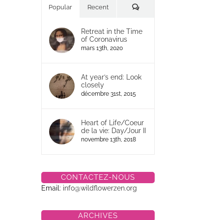
Commentaires
Popular
Recent
Retreat in the Time
of Coronavirus
mars 13th, 2020
At year’s end: Look
closely
décembre 31st, 2015
Heart of Life/Coeur
de la vie: Day/Jour II
novembre 13th, 2018
y
CONTACTEZ-NOUS
Email:
info@wildflowerzen.org
ARCHIVES