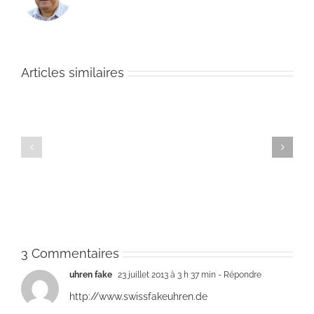
Articles similaires
Waki
up
Teachings
Teachings
in
in
in
Portu
Portugal,
Portugal,
April
November
August
2009:
2009
2009
Ever
teach
3 Commentaires
uhren fake
23 juillet 2013 à 3 h 37 min
- Répondre
http://www.swissfakeuhren.de