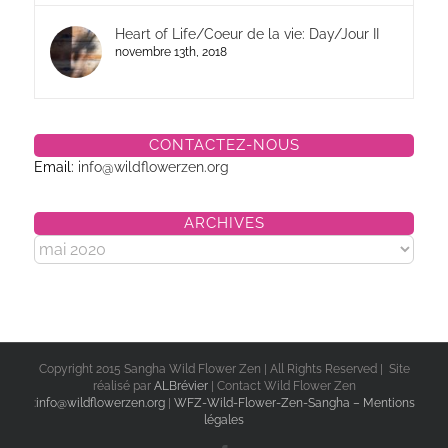
Heart of Life/Coeur de la vie: Day/Jour II
novembre 13th, 2018
CONTACTEZ-NOUS
Email:
info@wildflowerzen.org
ARCHIVES
Archives
Copyright 2015 Sangha Wild Flower Zen | All Rights Reserved | Site
réalisé par
ALBrévier
| Contact Wild Flower Zen
:
info@wildflowerzen.org
|
WFZ-Wild-Flower-Zen-Sangha – Mentions
légales