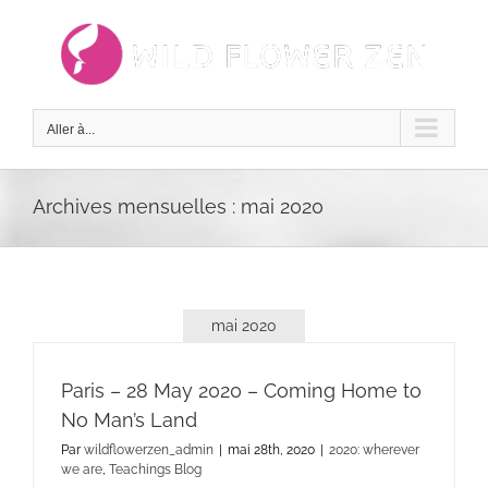
Passer
au
contenu
Aller à...
Archives mensuelles :
mai 2020
mai 2020
Paris – 28 May 2020 – Coming Home to
No Man’s Land
Par
wildflowerzen_admin
|
mai 28th, 2020
|
2020: wherever
we are
,
Teachings Blog