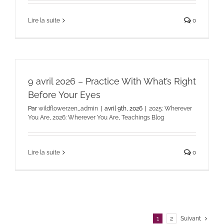
Lire la suite
0
9 avril 2026 – Practice With What’s Right
Before Your Eyes
Par
wildflowerzen_admin
|
avril 9th, 2026
|
2025: Wherever
You Are
,
2026: Wherever You Are
,
Teachings Blog
Lire la suite
0
1
2
Suivant