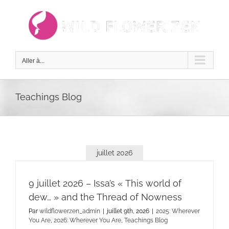
Passer
au
contenu
Aller à...
Teachings Blog
juillet 2026
9 juillet 2026 – Issa’s « This world of
dew… » and the Thread of Nowness
Par
wildflowerzen_admin
|
juillet 9th, 2026
|
2025: Wherever
You Are
,
2026: Wherever You Are
,
Teachings Blog