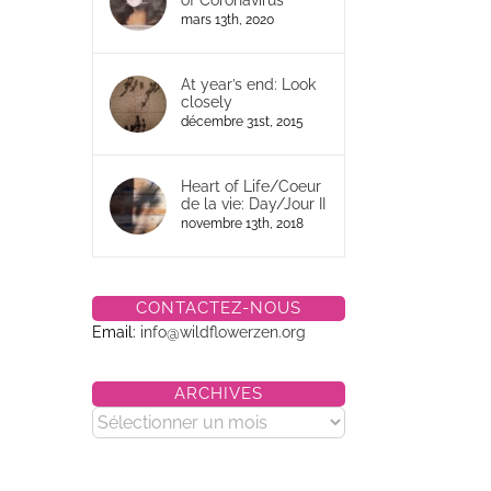
of Coronavirus
mars 13th, 2020
At year’s end: Look
closely
décembre 31st, 2015
Heart of Life/Coeur
de la vie: Day/Jour II
novembre 13th, 2018
CONTACTEZ-NOUS
Email:
info@wildflowerzen.org
ARCHIVES
Archives