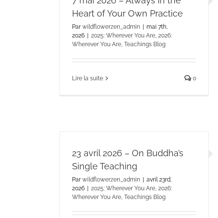
7 mai 2026 – Always in the
Heart of Your Own Practice
Par
wildflowerzen_admin
|
mai 7th,
2026
|
2025: Wherever You Are
,
2026:
Wherever You Are
,
Teachings Blog
Lire la suite
0
23 avril 2026 – On Buddha’s
Single Teaching
Par
wildflowerzen_admin
|
avril 23rd,
2026
|
2025: Wherever You Are
,
2026:
Wherever You Are
,
Teachings Blog