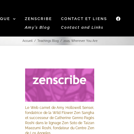
IQUE
ZENSCRIBE
CONTACT ET LIENS
f
Amy’s Blog
Contact and Links
Accueil
Teachings Blog
2025: Wherever You Are
Le Web carnet de Amy Hollowell Sensei,
fondatrice de la Wild Flower Zen Sangha
et successeur de Catherine Genno Pagès
Roshi dans le lignage Zen Soto de Taizan
Maezumi Roshi, fondateur du Centre Zen
de Los Angeles.