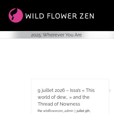
Passer
au
contenu
2025: Wherever You Are
9 juillet 2026 – Issa’s « This
world of dew… » and the
Thread of Nowness
Par
wildflowerzen_admin
|
juillet 9th,