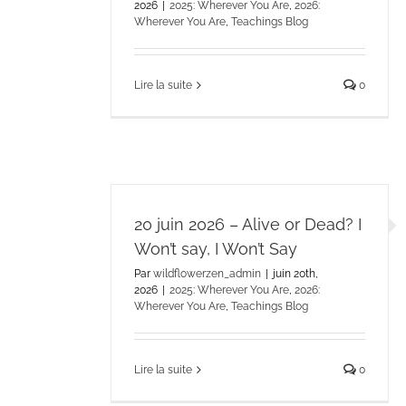
2026
|
2025: Wherever You Are
,
2026:
Wherever You Are
,
Teachings Blog
Lire la suite
0
20 juin 2026 – Alive or Dead? I
Won’t say, I Won’t Say
Par
wildflowerzen_admin
|
juin 20th,
2026
|
2025: Wherever You Are
,
2026:
Wherever You Are
,
Teachings Blog
Lire la suite
0