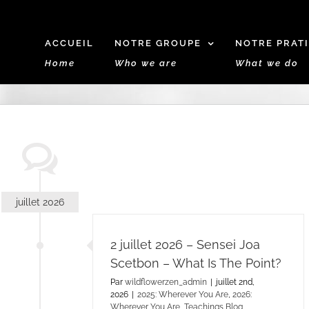
ACCUEIL
NOTRE GROUPE
NOTRE PRAT
Home
Who we are
What we do
juillet 2026
2 juillet 2026 – Sensei Joa
Scetbon – What Is The Point?
Par
wildflowerzen_admin
|
juillet 2nd,
2026
|
2025: Wherever You Are
,
2026:
Wherever You Are
,
Teachings Blog