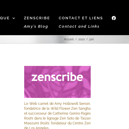
IQUE
ZENSCRIBE
CONTACT ET LIENS
f
Amy’s Blog
Contact and Links
Accueil
2020
juin
Le Web carnet de Amy Hollowell Sensei,
fondatrice de la Wild Flower Zen Sangha
et successeur de Catherine Genno Pagès
Roshi dans le lignage Zen Soto de Taizan
Maezumi Roshi, fondateur du Centre Zen
de Los Angeles.