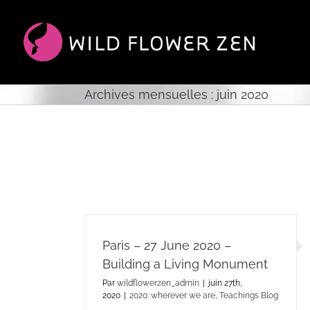
Passer
au
contenu
Archives mensuelles :
juin 2020
Paris – 27 June 2020 –
Building a Living Monument
Par
wildflowerzen_admin
|
juin 27th,
2020
|
2020: wherever we are
,
Teachings Blog