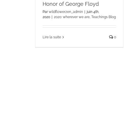
Honor of George Floyd
Par
wildflowerzen_admin
|
juin 4th,
2020
|
2020: wherever we are
,
Teachings Blog
Lire la suite
0