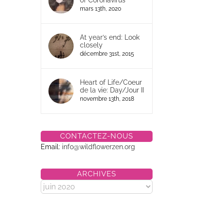
of Coronavirus
mars 13th, 2020
At year’s end: Look
closely
décembre 31st, 2015
Heart of Life/Coeur
de la vie: Day/Jour II
novembre 13th, 2018
CONTACTEZ-NOUS
Email:
info@wildflowerzen.org
ARCHIVES
Archives