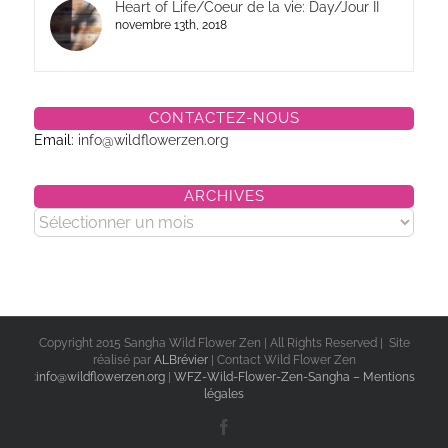
Heart of Life/Coeur de la vie: Day/Jour II
novembre 13th, 2018
CONTACTEZ-NOUS
Email:
info@wildflowerzen.org
ARCHIVES
Archives
Copyright 2015 Sangha Wild Flower Zen | All Rights Reserved | Site
réalisé par
ALBrévier
| Contact Wild Flower Zen
:
info@wildflowerzen.org
|
WFZ-Wild-Flower-Zen-Sangha – Mentions
légales
Facebook