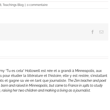
augmenter
8
,
Teachings Blog
|
0 commentaire
ou
diminuer
le
volume.
Facebook
Ema
y “Tu es cela” Hollowell est née et a grandi à Minneapolis, aux
our étudier la littérature et l’histoire, elle y est restée, s’installant
nts et gagne sa vie en tant que journaliste.
The Zen teacher and poet
 born and raised in Minneapolis, but came to France in 1981 to study
e, raising her two children and making a living as a journalist.