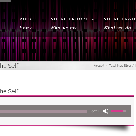
ACCUEIL
NOTRE GROUPE
NOTRE PRAT
Home
Who we are
What we do
he Self
Accueil
Teachings Blog
he Self
Lecteur
Utilisez
48:11
audio
les
flèches
haut/bas
pour