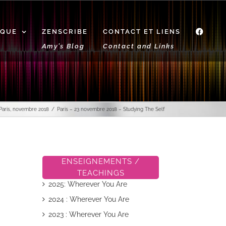
IQUE
ZENSCRIBE
CONTACT ET LIENS
f
Amy’s Blog
Contact and Links
Paris, novembre 2018
Paris – 23 novembre 2018 – Studying The Self
ENSEIGNEMENTS /
TEACHINGS
2025: Wherever You Are
2024 : Wherever You Are
2023 : Wherever You Are