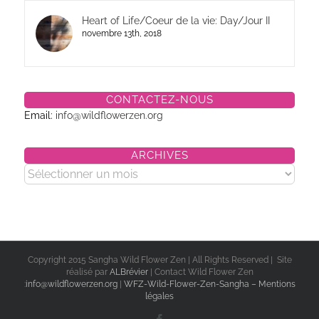
Heart of Life/Coeur de la vie: Day/Jour II
novembre 13th, 2018
CONTACTEZ-NOUS
Email:
info@wildflowerzen.org
ARCHIVES
Archives
Copyright 2015 Sangha Wild Flower Zen | All Rights Reserved | Site
réalisé par
ALBrévier
| Contact Wild Flower Zen
:
info@wildflowerzen.org
|
WFZ-Wild-Flower-Zen-Sangha – Mentions
légales
Facebook