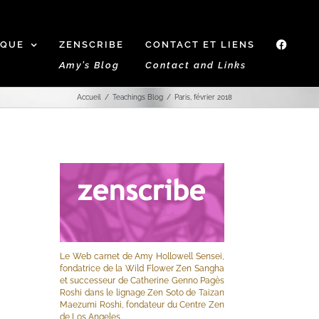
IQUE
ZENSCRIBE
CONTACT ET LIENS
f
Amy’s Blog
Contact and Links
Accueil
Teachings Blog
Paris, février 2018
Le Web carnet de Amy Hollowell Sensei,
fondatrice de la Wild Flower Zen Sangha
et successeur de Catherine Genno Pagès
Roshi dans le lignage Zen Soto de Taizan
Maezumi Roshi, fondateur du Centre Zen
de Los Angeles.