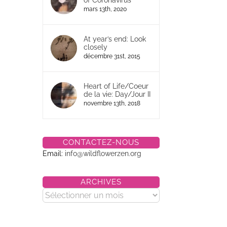
of Coronavirus
mars 13th, 2020
At year’s end: Look
closely
décembre 31st, 2015
Heart of Life/Coeur
de la vie: Day/Jour II
novembre 13th, 2018
CONTACTEZ-NOUS
Email:
info@wildflowerzen.org
ARCHIVES
Archives