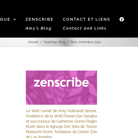
IQUE
ZENSCRIBE
CONTACT ET LIENS
f
Amy’s Blog
Contact and Links
Accueil
Teachings Blog
Paris, novembre 2014
Le Web carnet de Amy Hollowell Sensei,
fondatrice de la Wild Flower Zen Sangha
et successeur de Catherine Genno Pagès
Roshi dans le lignage Zen Soto de Taizan
Maezumi Roshi, fondateur du Centre Zen
de Los Angeles.