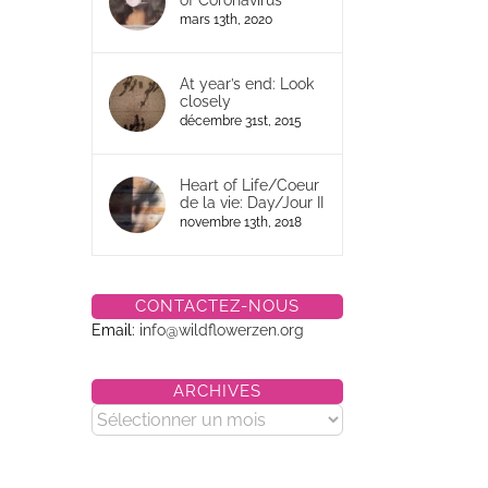
of Coronavirus
mars 13th, 2020
At year’s end: Look
closely
décembre 31st, 2015
Heart of Life/Coeur
de la vie: Day/Jour II
novembre 13th, 2018
CONTACTEZ-NOUS
Email:
info@wildflowerzen.org
ARCHIVES
Archives