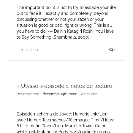
The important point is not to try to escape your life
but to face it - exactly and completely, beyond
discussing whether or not your zazen or your
situation is good or bad, right or wrong. This is all
you have to do. --- Dainin Katagiri Roshi, You Have
to Say Something (Shambhala, 2000)
Lire la suite
0
« Ulysse » épisode 1: notes de lecture
Par
zenscribe
|
décembre 14th, 2006
|
Art et Zen
Episode 1 schéma de Joyce: Homeric link/Lien
avec Homer: Telemachus/Télémaque Time/Heure:
8 h, le matin Place/Lieu: Martello Tower Color:
white, gold/blanc, or Body part/partie du corps: