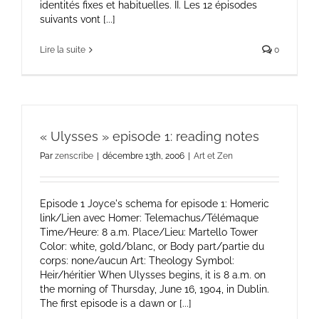
identités fixes et habituelles. II. Les 12 épisodes
suivants vont [...]
Lire la suite
0
« Ulysses » episode 1: reading notes
Par
zenscribe
|
décembre 13th, 2006
|
Art et Zen
Episode 1 Joyce's schema for episode 1: Homeric
link/Lien avec Homer: Telemachus/Télémaque
Time/Heure: 8 a.m. Place/Lieu: Martello Tower
Color: white, gold/blanc, or Body part/partie du
corps: none/aucun Art: Theology Symbol:
Heir/héritier When Ulysses begins, it is 8 a.m. on
the morning of Thursday, June 16, 1904, in Dublin.
The first episode is a dawn or [...]