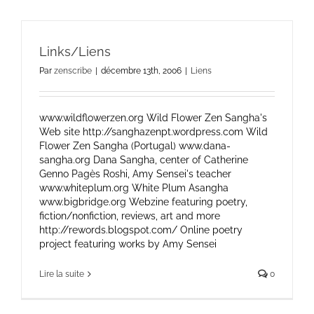
Links/Liens
Par
zenscribe
|
décembre 13th, 2006
|
Liens
www.wildflowerzen.org Wild Flower Zen Sangha's
Web site http://sanghazenpt.wordpress.com Wild
Flower Zen Sangha (Portugal) www.dana-
sangha.org Dana Sangha, center of Catherine
Genno Pagès Roshi, Amy Sensei's teacher
www.whiteplum.org White Plum Asangha
www.bigbridge.org Webzine featuring poetry,
fiction/nonfiction, reviews, art and more
http://rewords.blogspot.com/ Online poetry
project featuring works by Amy Sensei
Lire la suite
0