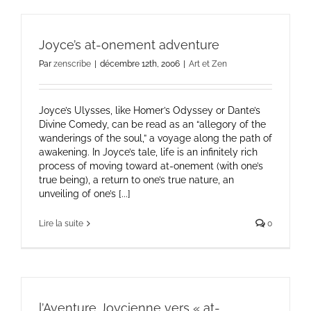
Joyce’s at-onement adventure
Par
zenscribe
|
décembre 12th, 2006
|
Art et Zen
Joyce’s Ulysses, like Homer’s Odyssey or Dante’s
Divine Comedy, can be read as an “allegory of the
wanderings of the soul,” a voyage along the path of
awakening. In Joyce’s tale, life is an infinitely rich
process of moving toward at-onement (with one’s
true being), a return to one’s true nature, an
unveiling of one’s [...]
Lire la suite
0
l’Aventure Joycienne vers « at-