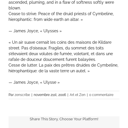
ascended, pluming, and in a flaw of softness softly were
blown.
Cease to strive. Peace of the druid priests of Cymbeline,
hierophantic: from wide earth an altar. »
— James Joyce, « Ulysses »
« Un air suave cernait les coins des maisons de Kildare
street. Pas d’oiseaux. Fragiles, du sommet des toits
s’élevaient deux volutes de fumée, voletant, et dans une
rafale de douceur doucement furent balayées.
Cesse de lutter. La paix des prêtres druides de Cymbeline,
hiérophantique: de la vaste terre un autel. »
— James Joyce, « Ulysse »
Par
zenscribe
|
novembre 21st, 2006
|
Art et Zen
|
0 commentaire
Share This Story, Choose Your Platform!