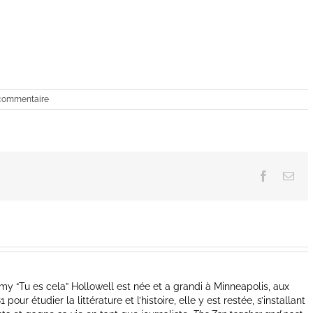
commentaire
Facebook
Ema
y “Tu es cela” Hollowell est née et a grandi à Minneapolis, aux
our étudier la littérature et l’histoire, elle y est restée, s’installant