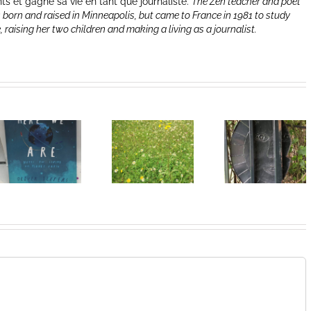
nts et gagne sa vie en tant que journaliste.
The Zen teacher and poet
 born and raised in Minneapolis, but came to France in 1981 to study
e, raising her two children and making a living as a journalist.
Heart of
Heart of
Life/Coeur
Life/Coeur
de la vie: Day
de la vie: Day
V
IV