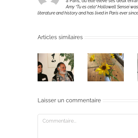
à Paris, où elle élève ses deux enfa
Amy “Tu es cela” Hollowell Sensei was
literature and history and has lived in Paris ever sinc
Articles similaires
The passing
Un bouquet
I Can’t Do It
of Bernie
d’écriture et
Without You
Glassman
méditation
Laisser un commentaire
Commentaire