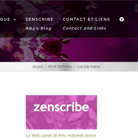
IQUE
ZENSCRIBE
CONTACT ET LIENS
f
Amy’s Blog
Contact and Links
Accueil
Art et Zen
Textes
Une toile fraîche
Le Web carnet de Amy Hollowell Sensei,