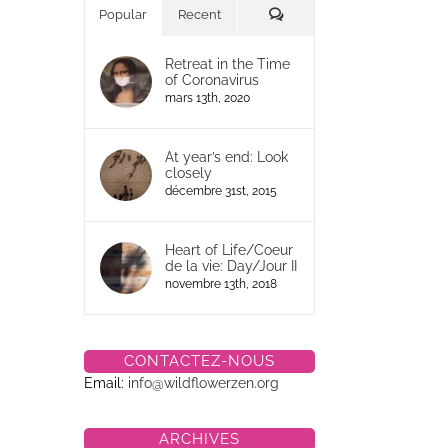
Commentaires
Popular
Recent
Retreat in the Time
of Coronavirus
mars 13th, 2020
At year’s end: Look
closely
décembre 31st, 2015
Heart of Life/Coeur
il
de la vie: Day/Jour II
novembre 13th, 2018
CONTACTEZ-NOUS
Email:
info@wildflowerzen.org
ARCHIVES