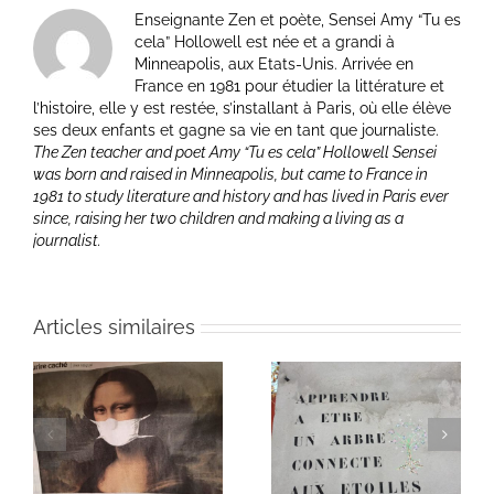
Enseignante Zen et poète, Sensei Amy “Tu es
cela” Hollowell est née et a grandi à
Minneapolis, aux Etats-Unis. Arrivée en
France en 1981 pour étudier la littérature et
l’histoire, elle y est restée, s’installant à Paris, où elle élève
ses deux enfants et gagne sa vie en tant que journaliste.
The Zen teacher and poet Amy “Tu es cela” Hollowell Sensei
was born and raised in Minneapolis, but came to France in
1981 to study literature and history and has lived in Paris ever
since, raising her two children and making a living as a
journalist.
Articles similaires
Heart of Life / Coeur
of
Heart of Life / Coeur
de la vie: Day / Jour
de la vie: Day / Jour V
IV