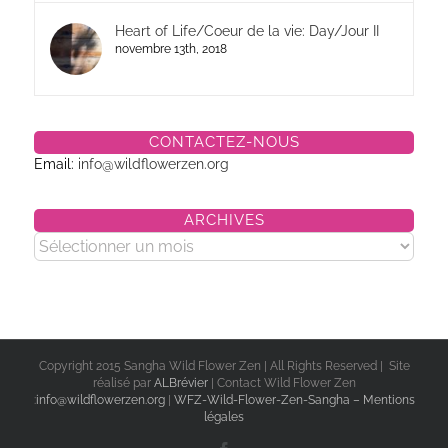
Heart of Life/Coeur de la vie: Day/Jour II
novembre 13th, 2018
CONTACTEZ-NOUS
Email:
info@wildflowerzen.org
ARCHIVES
Archives
Copyright 2015 Sangha Wild Flower Zen | All Rights Reserved | Site
réalisé par
ALBrévier
| Contact Wild Flower Zen
:
info@wildflowerzen.org
|
WFZ-Wild-Flower-Zen-Sangha – Mentions
légales