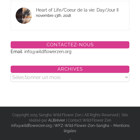
Heart of Life/Coeur de la vie: Day/Jour II
novembre 13th, 2018
CONTACTEZ-NOUS
Email:
info@wildflowerzen.org
ARCHIVES
Archives
Copyright 2015 Sangha Wild Flower Zen | All Rights Reserved | Site
réalisé par
ALBrévier
| Contact Wild Flower Zen
:
info@wildflowerzen.org
|
WFZ-Wild-Flower-Zen-Sangha – Mentions
légales