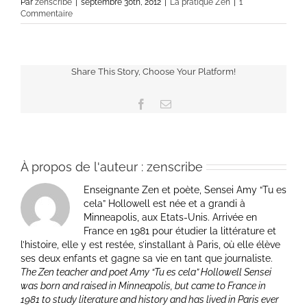
Par
zenscribe
|
septembre 30th, 2012
|
La pratique Zen
|
1
Commentaire
Share This Story, Choose Your Platform!
Facebook
Email
À propos de l'auteur :
zenscribe
Enseignante Zen et poète, Sensei Amy “Tu es
cela” Hollowell est née et a grandi à
Minneapolis, aux Etats-Unis. Arrivée en
France en 1981 pour étudier la littérature et
l’histoire, elle y est restée, s’installant à Paris, où elle élève
ses deux enfants et gagne sa vie en tant que journaliste.
The Zen teacher and poet Amy “Tu es cela” Hollowell Sensei
was born and raised in Minneapolis, but came to France in
1981 to study literature and history and has lived in Paris ever