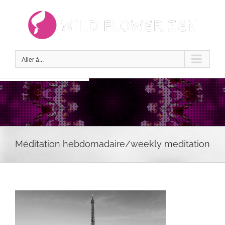
Passer
au
contenu
Aller à...
Méditation hebdomadaire/weekly meditation
Voir
l'image
agrandie