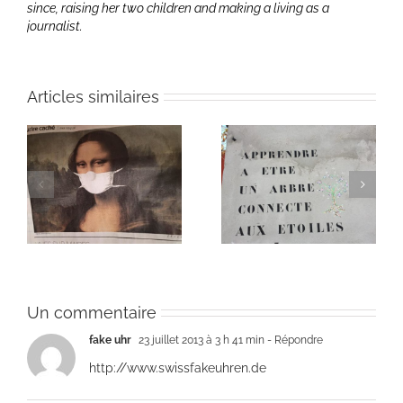
since, raising her two children and making a living as a
journalist.
Articles similaires
Heart of Life / Coeur
of
Heart of Life / Coeur
de la vie: Day / Jour
de la vie: Day / Jour V
IV
Un commentaire
fake uhr
23 juillet 2013 à 3 h 41 min
- Répondre
http://www.swissfakeuhren.de