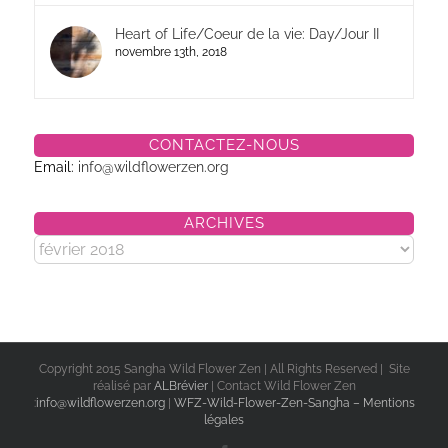
Heart of Life/Coeur de la vie: Day/Jour II
novembre 13th, 2018
CONTACTEZ-NOUS
Email:
info@wildflowerzen.org
ARCHIVES
Archives
Copyright 2015 Sangha Wild Flower Zen | All Rights Reserved | Site
réalisé par
ALBrévier
| Contact Wild Flower Zen
:
info@wildflowerzen.org
|
WFZ-Wild-Flower-Zen-Sangha – Mentions
légales