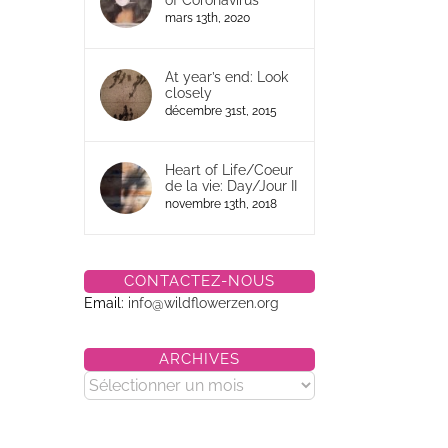
of Coronavirus
mars 13th, 2020
At year’s end: Look
closely
décembre 31st, 2015
Heart of Life/Coeur
de la vie: Day/Jour II
novembre 13th, 2018
CONTACTEZ-NOUS
Email:
info@wildflowerzen.org
ARCHIVES
Archives