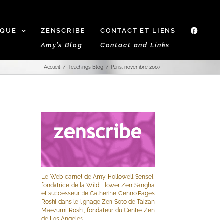
IQUE
ZENSCRIBE
CONTACT ET LIENS
f
Amy’s Blog
Contact and Links
Accueil
Teachings Blog
Paris, novembre 2007
Le Web carnet de Amy Hollowell Sensei,
fondatrice de la Wild Flower Zen Sangha
et successeur de Catherine Genno Pagès
Roshi dans le lignage Zen Soto de Taizan
Maezumi Roshi, fondateur du Centre Zen
de Los Angeles.