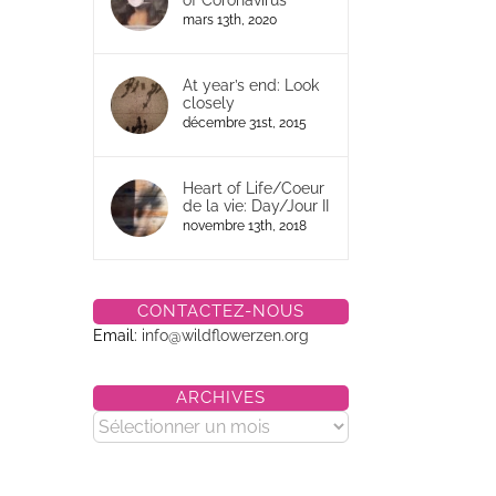
of Coronavirus
mars 13th, 2020
At year’s end: Look
closely
décembre 31st, 2015
Heart of Life/Coeur
de la vie: Day/Jour II
novembre 13th, 2018
CONTACTEZ-NOUS
Email:
info@wildflowerzen.org
ARCHIVES
Archives