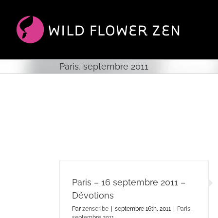
Passer
au
contenu
Paris, septembre 2011
Paris – 16 septembre 2011 –
Dévotions
Par
zenscribe
|
septembre 16th, 2011
|
Paris,
septembre 2011