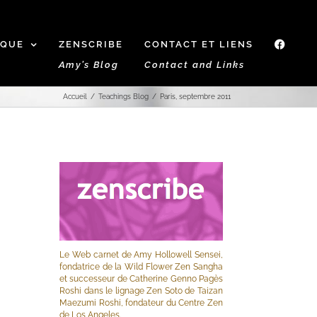
IQUE
ZENSCRIBE
CONTACT ET LIENS
f
Amy’s Blog
Contact and Links
Accueil
Teachings Blog
Paris, septembre 2011
Le Web carnet de Amy Hollowell Sensei,
fondatrice de la Wild Flower Zen Sangha
et successeur de Catherine Genno Pagès
Roshi dans le lignage Zen Soto de Taizan
Maezumi Roshi, fondateur du Centre Zen
de Los Angeles.