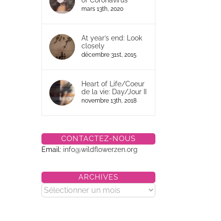
of Coronavirus
mars 13th, 2020
At year’s end: Look
closely
décembre 31st, 2015
Heart of Life/Coeur
de la vie: Day/Jour II
novembre 13th, 2018
CONTACTEZ-NOUS
Email:
info@wildflowerzen.org
ARCHIVES
Archives