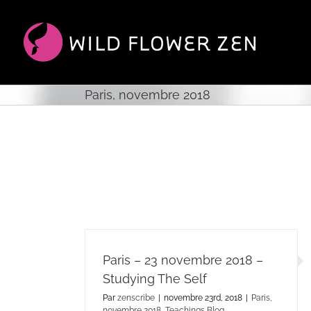
Passer
au
contenu
Paris, novembre 2018
Paris – 23 novembre 2018 –
Studying The Self
Par
zenscribe
|
novembre 23rd, 2018
|
Paris,
novembre 2018
,
Teachings Blog