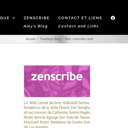
IQUE
ZENSCRIBE
CONTACT ET LIENS
f
Amy’s Blog
Contact and Links
Accueil
Teachings Blog
Paris, novembre 2018
Le Web carnet de Amy Hollowell Sensei,
fondatrice de la Wild Flower Zen Sangha
et successeur de Catherine Genno Pagès
Roshi dans le lignage Zen Soto de Taizan
Maezumi Roshi, fondateur du Centre Zen
de Los Angeles.