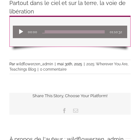
Partout dans le ciel et sur la terre, la voie de
libération
Lecteur
00:00
01:10:32
audio
Par
wildflowerzen_admin
|
mai 30th, 2025
|
2025: Wherever You Are
,
Teachings Blog
|
0 commentaire
Share This Story, Choose Your Platform!
Facebook
Email
À propos de l'auteur :
wildflowerzen_admin