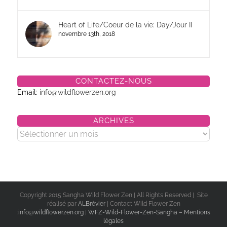
Heart of Life/Coeur de la vie: Day/Jour II
novembre 13th, 2018
CONTACTEZ-NOUS
Email:
info@wildflowerzen.org
ARCHIVES
Archives
Copyright 2015 Sangha Wild Flower Zen | All Rights Reserved | Site
réalisé par
ALBrévier
| Contact Wild Flower Zen
:
info@wildflowerzen.org
|
WFZ-Wild-Flower-Zen-Sangha – Mentions
légales