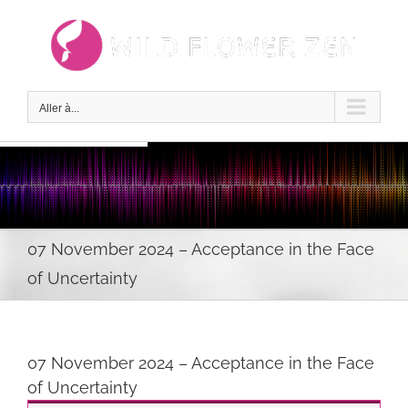
Passer
au
contenu
Aller à...
07 November 2024 – Acceptance in the Face
of Uncertainty
07 November 2024 – Acceptance in the Face
of Uncertainty