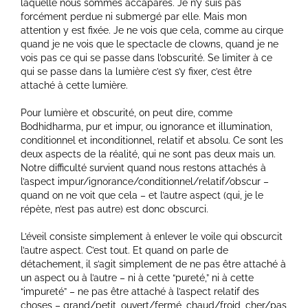
laquelle nous sommes accaparés. Je n’y suis pas
forcément perdue ni submergé par elle. Mais mon
attention y est fixée. Je ne vois que cela, comme au cirque
quand je ne vois que le spectacle de clowns, quand je ne
vois pas ce qui se passe dans l’obscurité. Se limiter à ce
qui se passe dans la lumière c’est s’y fixer, c’est être
attaché à cette lumière.
Pour lumière et obscurité, on peut dire, comme
Bodhidharma, pur et impur, ou ignorance et illumination,
conditionnel et inconditionnel, relatif et absolu. Ce sont les
deux aspects de la réalité, qui ne sont pas deux mais un.
Notre difficulté survient quand nous restons attachés à
l’aspect impur/ignorance/conditionnel/relatif/obscur –
quand on ne voit que cela – et l’autre aspect (qui, je le
répète, n’est pas autre) est donc obscurci.
L’éveil consiste simplement à enlever le voile qui obscurcit
l’autre aspect. C’est tout. Et quand on parle de
détachement, il s’agit simplement de ne pas être attaché à
un aspect ou à l’autre – ni à cette “pureté,” ni à cette
“impureté” – ne pas être attaché à l’aspect relatif des
choses – grand/petit, ouvert/fermé, chaud/froid, cher/pas