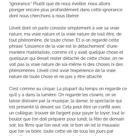
“ignorance.” Plutôt que de nous éveiller, nous allons
plonger encore plus profondément dans cette ignorance
dont nous cherchons à nous libérer.
L’éveil dont on parle consiste simplement à voir sa vraie
nature, ma vraie nature et la vraie nature de tout être, de
tout phénomène, de toute chose. Et si on regarde cette
phrase “L’essence de la voie est le détachement” d’une
manière matérialiste, comme s’il y avait quelque chose et
quelqu’un qui devait rester détaché de cette chose, on ne
voit pas la vraie nature de soi-même ni des choses ni des
phénomènes. L’éveil c’est avoir l’expérience de la vraie
nature de toute chose et ne pas y être attaché.
C’est comme au cirque: La plupart du temps on regarde ce
qu’il y a dans la lumière. On regarde les clowns, on se
laisse distraire par la musique, la danse, le spectacle qui
est présenté là devant soi. Cela peut être un conflit avec
un collègue, trouver de l’argent pour payer le loyer, tout le
boulot que l’on doit préparer pour lundi, la fête de demain
soir, les films que l’on veut voir, le bon vin (et le mauvais)
que l’on va boire, toute cette vie de tous les jours par