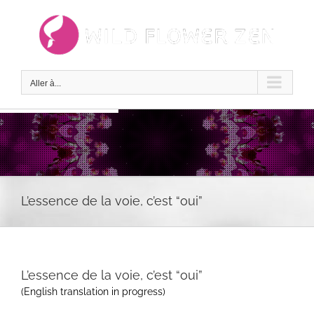
Passer
au
contenu
Aller à...
L’essence de la voie, c’est “oui”
L’essence de la voie, c’est “oui”
(English translation in progress)