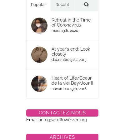
Commentaires
Popular
Recent
Retreat in the Time
of Coronavirus
mars 13th, 2020
At year’s end: Look
closely
décembre 31st, 2015
Heart of Life/Coeur
de la vie: Day/Jour II
novembre 13th, 2018
CONTACTEZ-NOUS
Email:
info@wildflowerzen.org
ARCHIVES