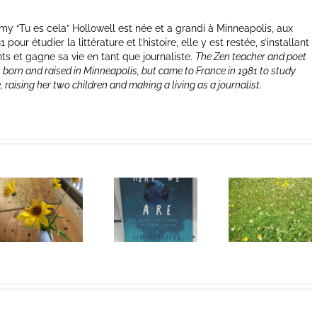
y “Tu es cela” Hollowell est née et a grandi à Minneapolis, aux
our étudier la littérature et l’histoire, elle y est restée, s’installant
nts et gagne sa vie en tant que journaliste.
The Zen teacher and poet
 born and raised in Minneapolis, but came to France in 1981 to study
e, raising her two children and making a living as a journalist.
Heart of
I Can’t Do It
Life/Coeur
Without You
de la vie: Day
V