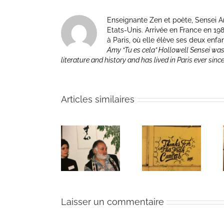
Enseignante Zen et poète, Sensei Am
Etats-Unis. Arrivée en France en 1981 p
à Paris, où elle élève ses deux enfa
Amy “Tu es cela” Hollowell Sensei was
literature and history and has lived in Paris ever sinc
Articles similaires
The passing
Un bouquet
Une toile
of Bernie
d’écriture et
fraîche
Glassman
méditation
Laisser un commentaire