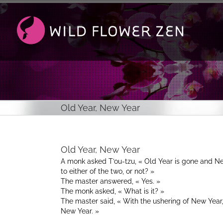
Passer
au
contenu
Old Year, New Year
Old Year, New Year
A monk asked T’ou-tzu, « Old Year is gone and New
to either of the two, or not? »
The master answered, « Yes. »
The monk asked, « What is it? »
The master said, « With the ushering of New Year,
New Year. »