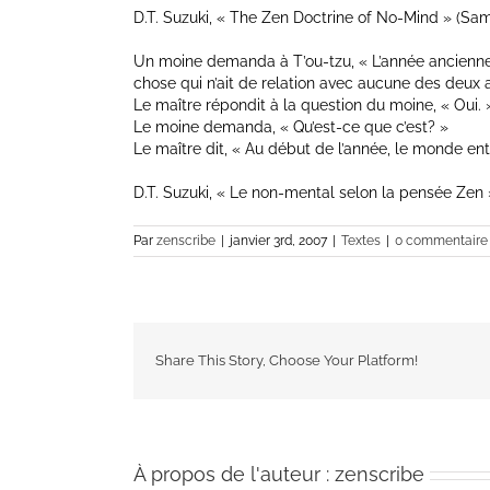
D.T. Suzuki, « The Zen Doctrine of No-Mind » (Sam
Un moine demanda à T’ou-tzu, « L’année ancienne es
chose qui n’ait de relation avec aucune des deux
Le maître répondit à la question du moine, « Oui. 
Le moine demanda, « Qu’est-ce que c’est? »
Le maître dit, « Au début de l’année, le monde en
D.T. Suzuki, « Le non-mental selon la pensée Zen »
Par
zenscribe
|
janvier 3rd, 2007
|
Textes
|
0 commentaire
Share This Story, Choose Your Platform!
À propos de l'auteur :
zenscribe