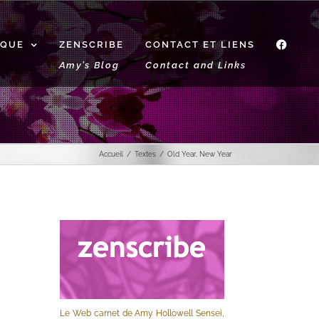
IQUE
ZENSCRIBE
CONTACT ET LIENS
f
Amy’s Blog
Contact and Links
Accueil
Textes
Old Year, New Year
Le Web carnet de Amy Hollowell Sensei,