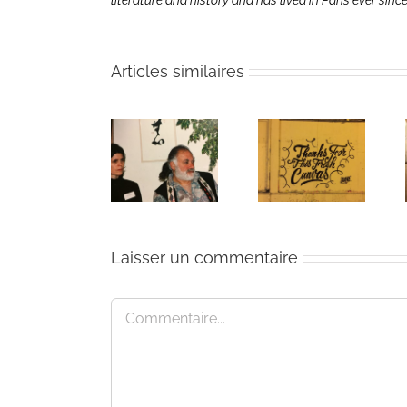
literature and history and has lived in Paris ever sinc
Articles similaires
The passing
Un bouquet
Une toile
of Bernie
d’écriture et
fraîche
Glassman
méditation
Laisser un commentaire
Commentaire