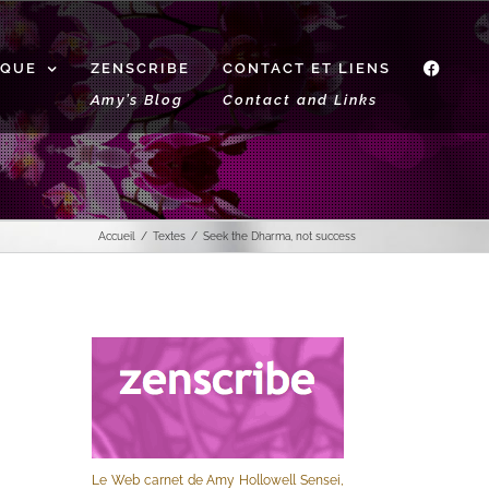
IQUE
ZENSCRIBE
CONTACT ET LIENS
f
Amy’s Blog
Contact and Links
Accueil
Textes
Seek the Dharma, not success
Le Web carnet de Amy Hollowell Sensei,