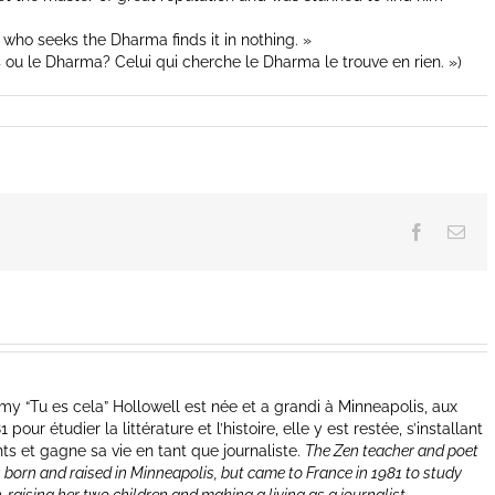
who seeks the Dharma finds it in nothing. »
 ou le Dharma? Celui qui cherche le Dharma le trouve en rien. »)
Facebook
Ema
y “Tu es cela” Hollowell est née et a grandi à Minneapolis, aux
our étudier la littérature et l’histoire, elle y est restée, s’installant
nts et gagne sa vie en tant que journaliste.
The Zen teacher and poet
 born and raised in Minneapolis, but came to France in 1981 to study