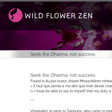
Passer
au
contenu
Seek the Dharma, not success
Seek the Dharma, not success
Found in
Au jour le jour
, Ariane Mnouchkine’s rehea
« Il faut que j’arrive à me dire que mon devoir c’e
(« I must be able to say to myself that my duty is 
***
Vimalakirti, in reply to Sariputra, who came to m