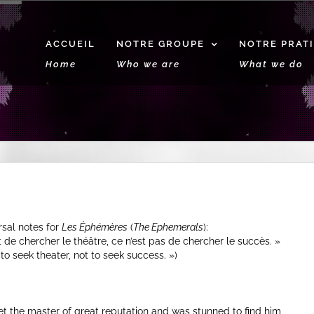
ACCUEIL
NOTRE GROUPE
NOTRE PRAT
Home
Who we are
What we do
rsal notes for
Les Éphémères
(
The Ephemerals
):
st de chercher le théâtre, ce n’est pas de chercher le succès. »
to seek theater, not to seek success. »)
eet the master of great reputation and was stunned to find him