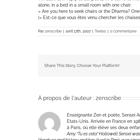
alone, in a bed in a small room with one chair:
« Are you here to seek chairs or the Dharma? One 
(« Est-ce que vous êtes venu chercher les chaises
Par
zenscribe
|
avril 17th, 2007
|
Textes
|
0 commentaire
Share This Story, Choose Your Platform!
À propos de l'auteur :
zenscribe
Enseignante Zen et poète, Sensei Am
Etats-Unis. Arrivée en France en 1981 p
à Paris, où elle élève ses deux enfa
Amy “Tu es cela” Hollowell Sensei was