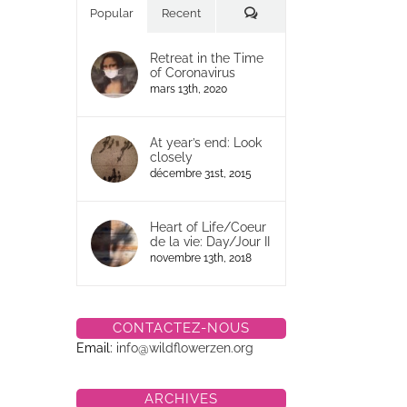
Commentaires
Popular
Recent
Retreat in the Time
of Coronavirus
mars 13th, 2020
At year’s end: Look
closely
décembre 31st, 2015
Heart of Life/Coeur
de la vie: Day/Jour II
novembre 13th, 2018
CONTACTEZ-NOUS
Email:
info@wildflowerzen.org
ARCHIVES