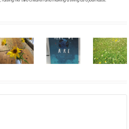
e, raising her two children and making a living as a journalist.
Heart of
I Can’t Do It
Life/Coeur
Without You
de la vie: Day
V