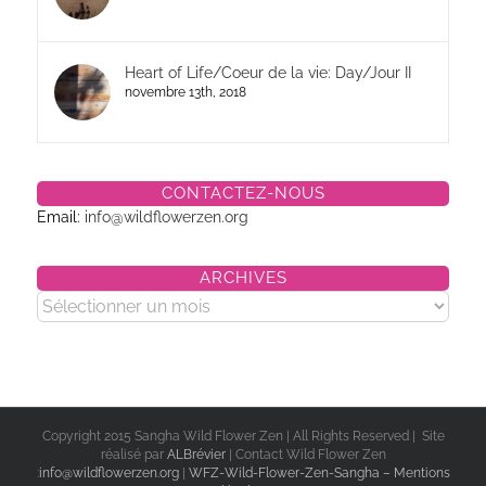
Heart of Life/Coeur de la vie: Day/Jour II
novembre 13th, 2018
CONTACTEZ-NOUS
Email:
info@wildflowerzen.org
ARCHIVES
Archives
Copyright 2015 Sangha Wild Flower Zen | All Rights Reserved | Site
réalisé par
ALBrévier
| Contact Wild Flower Zen
:
info@wildflowerzen.org
|
WFZ-Wild-Flower-Zen-Sangha – Mentions