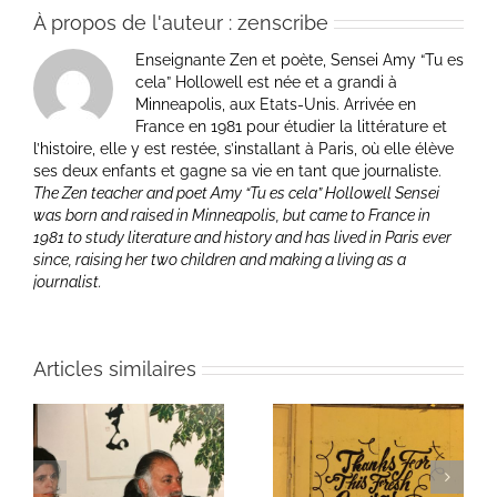
À propos de l'auteur :
zenscribe
Enseignante Zen et poète, Sensei Amy “Tu es
cela” Hollowell est née et a grandi à
Minneapolis, aux Etats-Unis. Arrivée en
France en 1981 pour étudier la littérature et
l’histoire, elle y est restée, s’installant à Paris, où elle élève
ses deux enfants et gagne sa vie en tant que journaliste.
The Zen teacher and poet Amy “Tu es cela” Hollowell Sensei
was born and raised in Minneapolis, but came to France in
1981 to study literature and history and has lived in Paris ever
since, raising her two children and making a living as a
journalist.
Articles similaires
ie
Un bouquet d’écriture