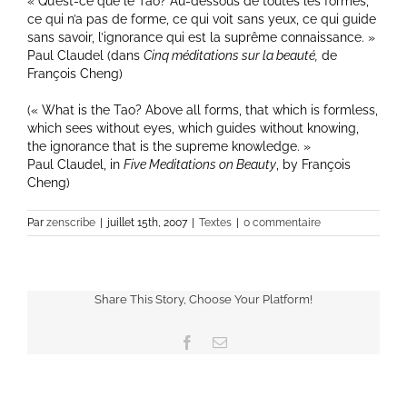
« Qu’est-ce que le Tao? Au-dessous de toutes les formes,
ce qui n’a pas de forme, ce qui voit sans yeux, ce qui guide
sans savoir, l’ignorance qui est la suprême connaissance. »
Paul Claudel (dans
Cinq méditations sur la beauté,
de
François Cheng)
(« What is the Tao? Above all forms, that which is formless,
which sees without eyes, which guides without knowing,
the ignorance that is the supreme knowledge. »
Paul Claudel, in
Five Meditations on Beauty
, by François
Cheng)
Par
zenscribe
|
juillet 15th, 2007
|
Textes
|
0 commentaire
Share This Story, Choose Your Platform!
Facebook
Email