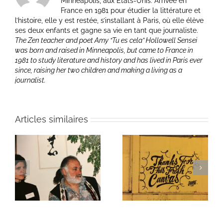
Minneapolis, aux Etats-Unis. Arrivée en
France en 1981 pour étudier la littérature et
l’histoire, elle y est restée, s’installant à Paris, où elle élève
ses deux enfants et gagne sa vie en tant que journaliste.
The Zen teacher and poet Amy “Tu es cela” Hollowell Sensei
was born and raised in Minneapolis, but came to France in
1981 to study literature and history and has lived in Paris ever
since, raising her two children and making a living as a
journalist.
Articles similaires
ie
Un bouquet d’écriture
Une toile fraîche
et méditation