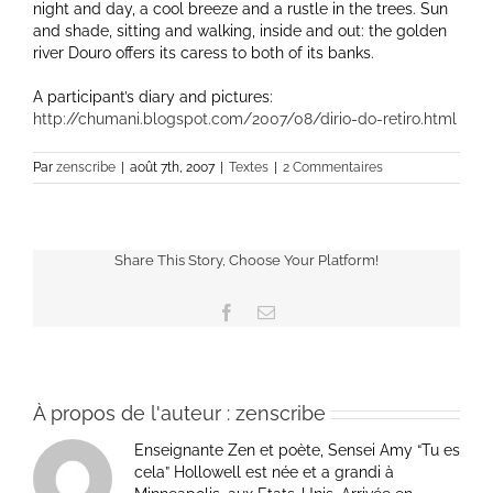
night and day, a cool breeze and a rustle in the trees. Sun
and shade, sitting and walking, inside and out: the golden
river Douro offers its caress to both of its banks.
A participant’s diary and pictures:
http://chumani.blogspot.com/2007/08/dirio-do-retiro.html
Par
zenscribe
|
août 7th, 2007
|
Textes
|
2 Commentaires
Share This Story, Choose Your Platform!
Facebook
Email
À propos de l'auteur :
zenscribe
Enseignante Zen et poète, Sensei Amy “Tu es
cela” Hollowell est née et a grandi à