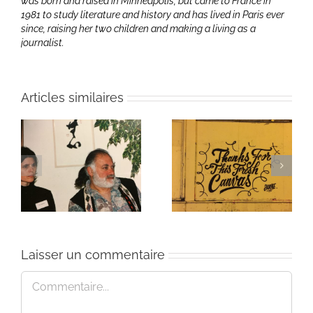
was born and raised in Minneapolis, but came to France in
1981 to study literature and history and has lived in Paris ever
since, raising her two children and making a living as a
journalist.
Articles similaires
ie
Un bouquet d’écriture
Une toile fraîche
et méditation
Laisser un commentaire
Commentaire