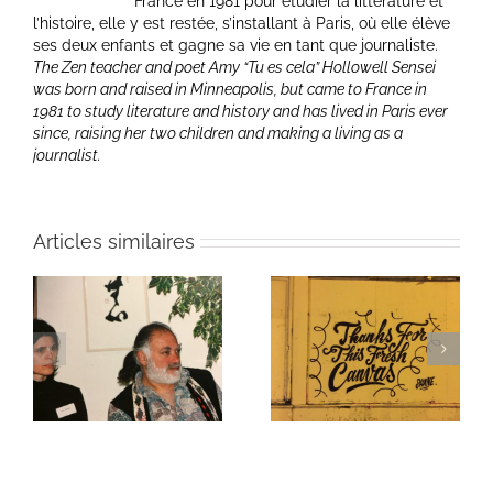
France en 1981 pour étudier la littérature et
l’histoire, elle y est restée, s’installant à Paris, où elle élève
ses deux enfants et gagne sa vie en tant que journaliste.
The Zen teacher and poet Amy “Tu es cela” Hollowell Sensei
was born and raised in Minneapolis, but came to France in
1981 to study literature and history and has lived in Paris ever
since, raising her two children and making a living as a
journalist.
Articles similaires
ie
Un bouquet d’écriture
Une toile fraîche
et méditation