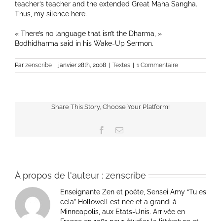
teacher’s teacher and the extended Great Maha Sangha.
Thus, my silence here.
« There’s no language that isn’t the Dharma, »
Bodhidharma said in his Wake-Up Sermon.
Par
zenscribe
|
janvier 28th, 2008
|
Textes
|
1 Commentaire
Share This Story, Choose Your Platform!
Facebook
Email
À propos de l'auteur :
zenscribe
Enseignante Zen et poète, Sensei Amy “Tu es
cela” Hollowell est née et a grandi à
Minneapolis, aux Etats-Unis. Arrivée en