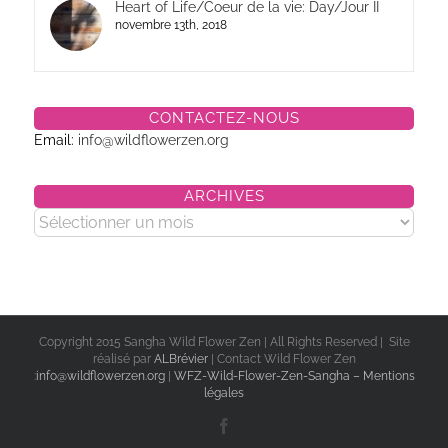
Heart of Life/Coeur de la vie: Day/Jour II
novembre 13th, 2018
CONTACTEZ-NOUS
Email:
info@wildflowerzen.org
ARCHIVES
Archives
Copyright 2015 Sangha Wild Flower Zen | All Rights Reserved | Site
réalisé par
ALBrévier
| Contact Wild Flower Zen
:
info@wildflowerzen.org
|
WFZ-Wild-Flower-Zen-Sangha – Mentions
légales
Facebook