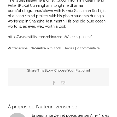
The latest installment on stilltv.com from my dear friend
Peter (KuKu) Cunningham, longtime dharma
bum/photographer/clown with Bernie Glassman Roshi, is
of a heart/mind project with his photo students during a
workshop in Shanghai last month. His one big blue ocean
world is, as ever, well worth a look:
http://www.stilltv.com/china/2008/seeing-seen/
Par
zenscribe
|
décembre 14th, 2008
|
Textes
|
0 commentaire
Share This Story, Choose Your Platform!
Facebook
Email
À propos de l'auteur :
zenscribe
Enseignante Zen et poète, Sensei Amy “Tu es