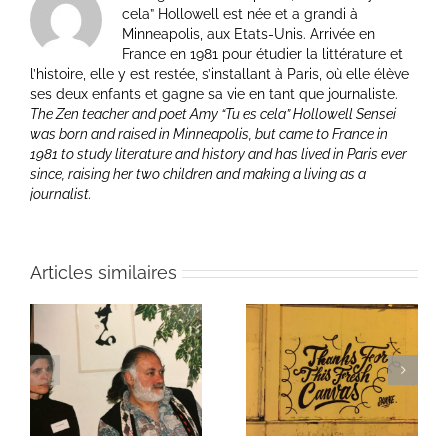
cela” Hollowell est née et a grandi à
Minneapolis, aux Etats-Unis. Arrivée en
France en 1981 pour étudier la littérature et
l’histoire, elle y est restée, s’installant à Paris, où elle élève
ses deux enfants et gagne sa vie en tant que journaliste.
The Zen teacher and poet Amy “Tu es cela” Hollowell Sensei
was born and raised in Minneapolis, but came to France in
1981 to study literature and history and has lived in Paris ever
since, raising her two children and making a living as a
journalist.
Articles similaires
ie
Un bouquet d’écriture
Une toile fraîche
et méditation