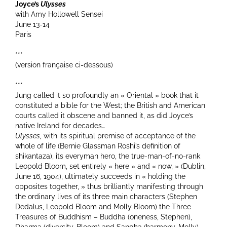
Joyce’s
Ulysses
with Amy Hollowell Sensei
June 13-14
Paris
***
(version française ci-dessous)
***
Jung called it so profoundly an « Oriental » book that it
constituted a bible for the West; the British and American
courts called it obscene and banned it, as did Joyce’s
native Ireland for decades…
Ulysses,
with its spiritual premise of acceptance of the
whole of life (Bernie Glassman Roshi’s definition of
shikantaza), its everyman hero, the true-man-of-no-rank
Leopold Bloom, set entirely « here » and « now, » (Dublin,
June 16, 1904), ultimately succeeds in « holding the
opposites together, » thus brilliantly manifesting through
the ordinary lives of its three main characters (Stephen
Dedalus, Leopold Bloom and Molly Bloom) the Three
Treasures of Buddhism – Buddha (oneness, Stephen),