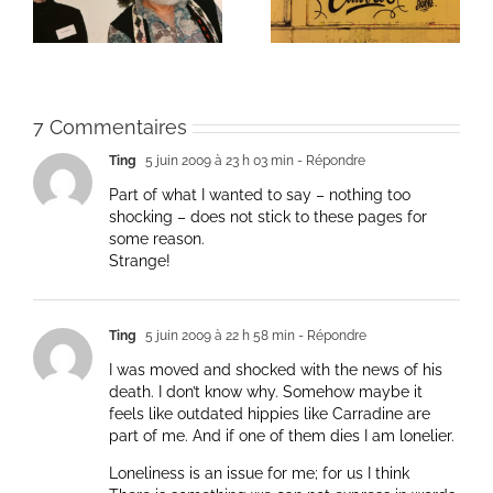
et méditation
7 Commentaires
Ting
5 juin 2009 à 23 h 03 min
- Répondre
Part of what I wanted to say – nothing too
shocking – does not stick to these pages for
some reason.
Strange!
Ting
5 juin 2009 à 22 h 58 min
- Répondre
I was moved and shocked with the news of his
death. I don’t know why. Somehow maybe it
feels like outdated hippies like Carradine are
part of me. And if one of them dies I am lonelier.
Loneliness is an issue for me; for us I think