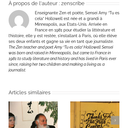
À propos de l'auteur :
zenscribe
Enseignante Zen et poète, Sensei Amy “Tu es
cela” Hollowell est née et a grandi à
Minneapolis, aux Etats-Unis. Arrivée en
France en 1981 pour étudier la littérature et
l’histoire, elle y est restée, s’installant à Paris, où elle élève
ses deux enfants et gagne sa vie en tant que journaliste.
The Zen teacher and poet Amy “Tu es cela” Hollowell Sensei
was born and raised in Minneapolis, but came to France in
1981 to study literature and history and has lived in Paris ever
since, raising her two children and making a living as a
journalist.
Articles similaires
ie
Un bouquet d’écriture
Une toile fraîche