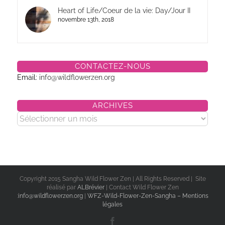
Heart of Life/Coeur de la vie: Day/Jour II
novembre 13th, 2018
CONTACTEZ-NOUS
Email:
info@wildflowerzen.org
ARCHIVES
Archives
Copyright 2015 Sangha Wild Flower Zen | All Rights Reserved | Site
réalisé par
ALBrévier
| Contact Wild Flower Zen
:
info@wildflowerzen.org
|
WFZ-Wild-Flower-Zen-Sangha – Mentions
légales
Facebook