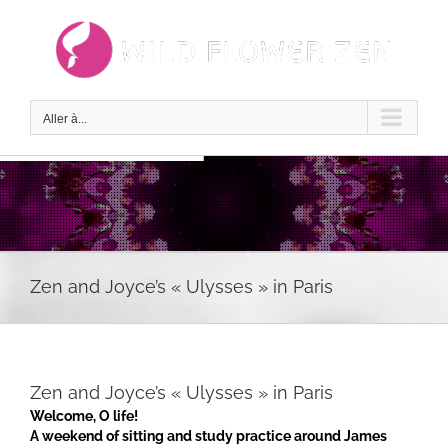
Passer
au
contenu
Aller à...
Zen and Joyce’s « Ulysses » in Paris
Zen and Joyce’s « Ulysses » in Paris
Welcome, O life!
A weekend of sitting and study practice around James