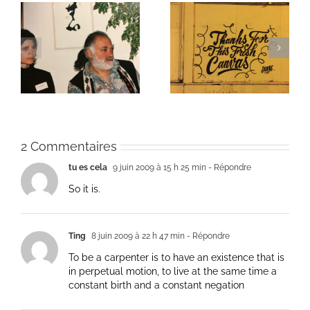
ie
Un bouquet d’écriture
Une toile fraîche
et méditation
2 Commentaires
tu es cela
9 juin 2009 à 15 h 25 min
- Répondre
So it is.
Ting
8 juin 2009 à 22 h 47 min
- Répondre
To be a carpenter is to have an existence that is
in perpetual motion, to live at the same time a
constant birth and a constant negation