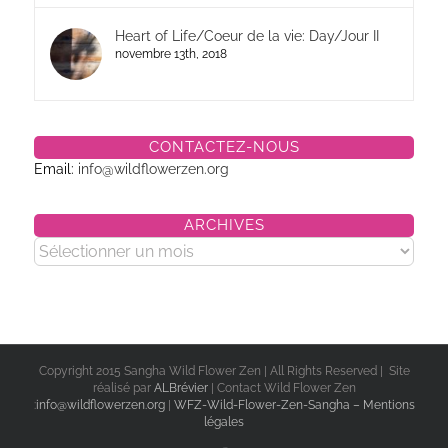
Heart of Life/Coeur de la vie: Day/Jour II
novembre 13th, 2018
CONTACTEZ-NOUS
Email:
info@wildflowerzen.org
ARCHIVES
Archives
Copyright 2015 Sangha Wild Flower Zen | All Rights Reserved | Site
réalisé par
ALBrévier
| Contact Wild Flower Zen
:
info@wildflowerzen.org
|
WFZ-Wild-Flower-Zen-Sangha – Mentions
légales