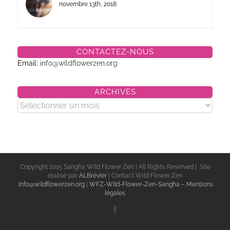
novembre 13th, 2018
CONTACTEZ-NOUS
Email:
info@wildflowerzen.org
ARCHIVES
Archives
Copyright 2015 Sangha Wild Flower Zen | All Rights Reserved | Site
réalisé par
ALBrévier
| Contact Wild Flower Zen
:
info@wildflowerzen.org
|
WFZ-Wild-Flower-Zen-Sangha – Mentions
légales
Facebook