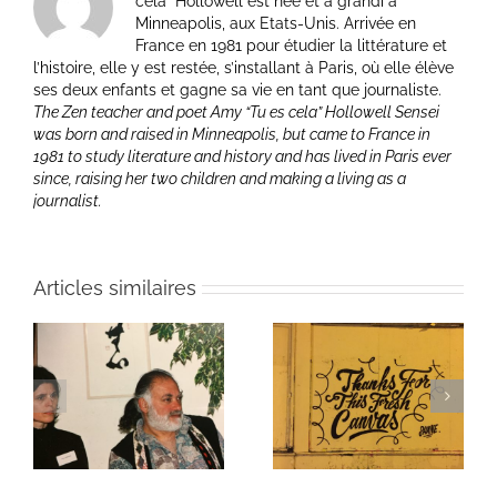
cela” Hollowell est née et a grandi à
Minneapolis, aux Etats-Unis. Arrivée en
France en 1981 pour étudier la littérature et
l’histoire, elle y est restée, s’installant à Paris, où elle élève
ses deux enfants et gagne sa vie en tant que journaliste.
The Zen teacher and poet Amy “Tu es cela” Hollowell Sensei
was born and raised in Minneapolis, but came to France in
1981 to study literature and history and has lived in Paris ever
since, raising her two children and making a living as a
journalist.
Articles similaires
ie
Un bouquet d’écriture
Une toile fraîche
et méditation