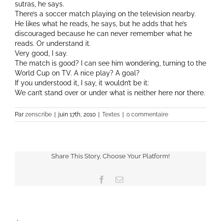
sutras, he says.
There’s a soccer match playing on the television nearby.
He likes what he reads, he says, but he adds that he’s
discouraged because he can never remember what he
reads. Or understand it.
Very good, I say.
The match is good? I can see him wondering, turning to the
World Cup on TV. A nice play? A goal?
If you understood it, I say, it wouldn’t be it:
We can’t stand over or under what is neither here nor there.
Par
zenscribe
|
juin 17th, 2010
|
Textes
|
0 commentaire
Share This Story, Choose Your Platform!
Facebook
Email