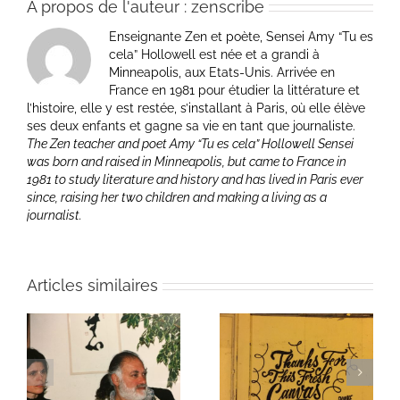
À propos de l'auteur :
zenscribe
Enseignante Zen et poète, Sensei Amy “Tu es
cela” Hollowell est née et a grandi à
Minneapolis, aux Etats-Unis. Arrivée en
France en 1981 pour étudier la littérature et
l’histoire, elle y est restée, s’installant à Paris, où elle élève
ses deux enfants et gagne sa vie en tant que journaliste.
The Zen teacher and poet Amy “Tu es cela” Hollowell Sensei
was born and raised in Minneapolis, but came to France in
1981 to study literature and history and has lived in Paris ever
since, raising her two children and making a living as a
journalist.
Articles similaires
ie
Un bouquet d’écriture
Une toile fraîche
et méditation