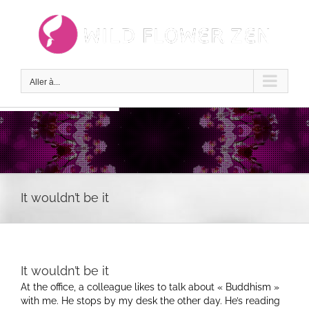
Passer
au
contenu
Aller à...
It wouldn’t be it
It wouldn’t be it
At the office, a colleague likes to talk about « Buddhism »
with me. He stops by my desk the other day. He’s reading