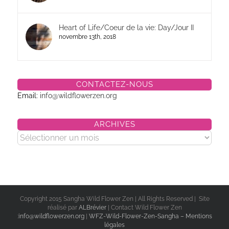
Heart of Life/Coeur de la vie: Day/Jour II
novembre 13th, 2018
CONTACTEZ-NOUS
Email:
info@wildflowerzen.org
ARCHIVES
Archives
Copyright 2015 Sangha Wild Flower Zen | All Rights Reserved | Site
réalisé par
ALBrévier
| Contact Wild Flower Zen
:
info@wildflowerzen.org
|
WFZ-Wild-Flower-Zen-Sangha – Mentions
légales