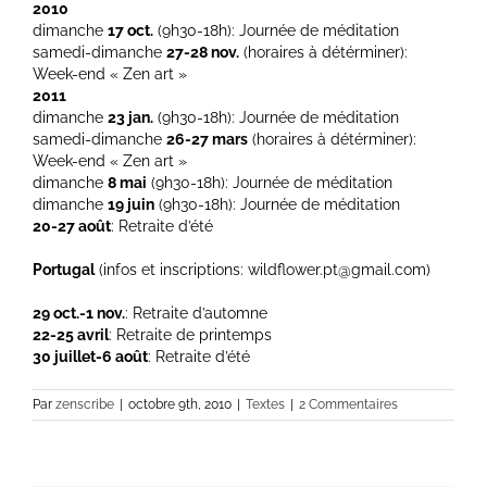
2010
dimanche
17 oct.
(9h30-18h): Journée de méditation
samedi-dimanche
27-28 nov.
(horaires à détérminer):
Week-end « Zen art »
2011
dimanche
23 jan.
(9h30-18h): Journée de méditation
samedi-dimanche
26-27 mars
(horaires à détérminer):
Week-end « Zen art »
dimanche
8 mai
(9h30-18h): Journée de méditation
dimanche
19 juin
(9h30-18h): Journée de méditation
20-27 août
: Retraite d’été
Portugal
(infos et inscriptions: wildflower.pt@gmail.com)
29 oct.-1 nov.
: Retraite d’automne
22-25 avril
: Retraite de printemps
30 juillet-6 août
: Retraite d’été
Par
zenscribe
|
octobre 9th, 2010
|
Textes
|
2 Commentaires