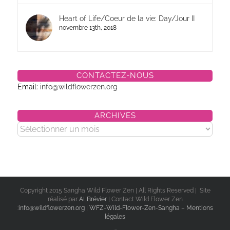
Heart of Life/Coeur de la vie: Day/Jour II
novembre 13th, 2018
CONTACTEZ-NOUS
Email:
info@wildflowerzen.org
ARCHIVES
Archives
Copyright 2015 Sangha Wild Flower Zen | All Rights Reserved | Site
réalisé par
ALBrévier
| Contact Wild Flower Zen
:
info@wildflowerzen.org
|
WFZ-Wild-Flower-Zen-Sangha – Mentions
légales