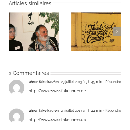
Articles similaires
ie
Un bouquet d’écriture
Une toile fraîche
et méditation
2 Commentaires
uhren fake kaufen
23 juillet 2013 à 3 h 45 min
- Répondre
http://www.swissfakeuhren.de
uhren fake kaufen
23 juillet 2013 à 3 h 44 min
- Répondre
http://www.swissfakeuhren.de