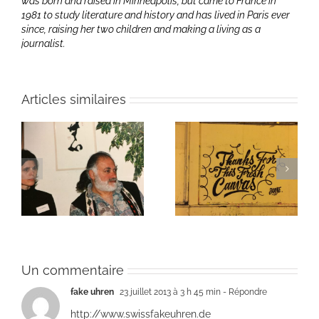
was born and raised in Minneapolis, but came to France in
1981 to study literature and history and has lived in Paris ever
since, raising her two children and making a living as a
journalist.
Articles similaires
ie
Un bouquet d’écriture
Une toile fraîche
et méditation
Un commentaire
fake uhren
23 juillet 2013 à 3 h 45 min
- Répondre
http://www.swissfakeuhren.de