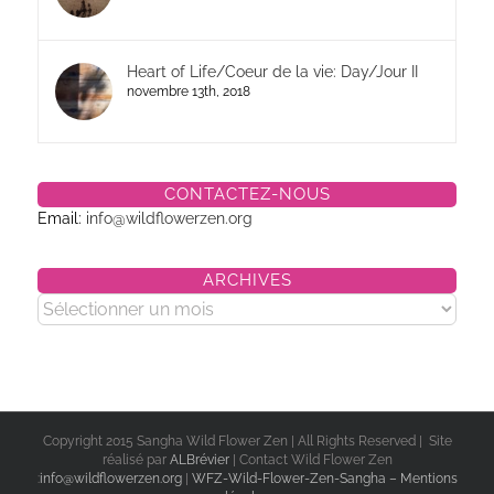
Heart of Life/Coeur de la vie: Day/Jour II
novembre 13th, 2018
CONTACTEZ-NOUS
Email:
info@wildflowerzen.org
ARCHIVES
Archives
Copyright 2015 Sangha Wild Flower Zen | All Rights Reserved | Site
réalisé par
ALBrévier
| Contact Wild Flower Zen
:
info@wildflowerzen.org
|
WFZ-Wild-Flower-Zen-Sangha – Mentions