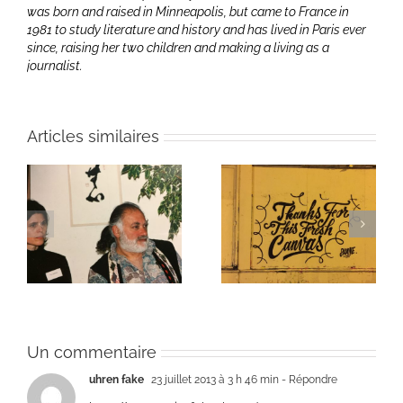
was born and raised in Minneapolis, but came to France in
1981 to study literature and history and has lived in Paris ever
since, raising her two children and making a living as a
journalist.
Articles similaires
ie
Un bouquet d’écriture
Une toile fraîche
et méditation
Un commentaire
uhren fake
23 juillet 2013 à 3 h 46 min
- Répondre