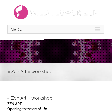
Passer
au
contenu
Aller à...
« Zen Art » workshop
« Zen Art » workshop
ZEN ART
Opening to the art of life