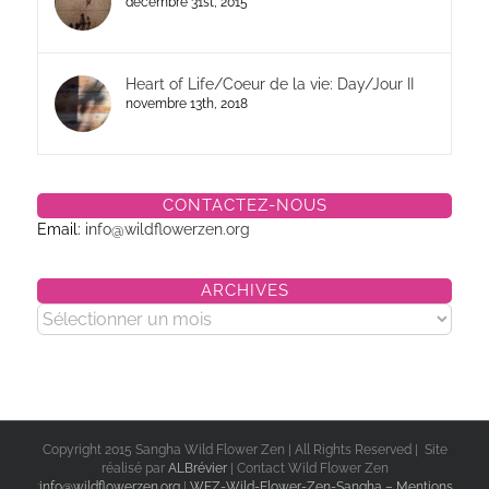
décembre 31st, 2015
Heart of Life/Coeur de la vie: Day/Jour II
novembre 13th, 2018
CONTACTEZ-NOUS
Email:
info@wildflowerzen.org
ARCHIVES
Archives
Copyright 2015 Sangha Wild Flower Zen | All Rights Reserved | Site
réalisé par
ALBrévier
| Contact Wild Flower Zen
:
info@wildflowerzen.org
|
WFZ-Wild-Flower-Zen-Sangha – Mentions