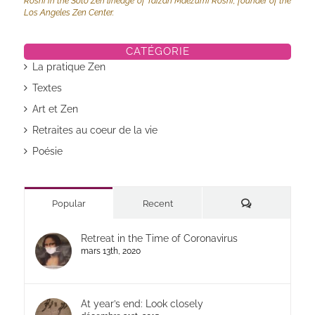
Roshi in the Soto Zen lineage of Taizan Maezumi Roshi, founder of the
Los Angeles Zen Center.
CATÉGORIE
La pratique Zen
Textes
Art et Zen
Retraites au coeur de la vie
Poésie
Commentaires
Popular
Recent
Retreat in the Time of Coronavirus
mars 13th, 2020
At year’s end: Look closely