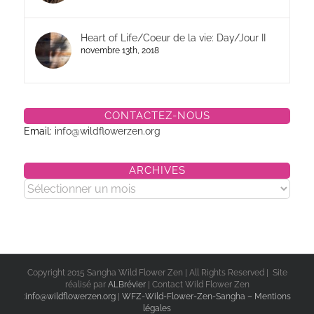
Heart of Life/Coeur de la vie: Day/Jour II
novembre 13th, 2018
CONTACTEZ-NOUS
Email:
info@wildflowerzen.org
ARCHIVES
Archives
Copyright 2015 Sangha Wild Flower Zen | All Rights Reserved | Site
réalisé par
ALBrévier
| Contact Wild Flower Zen
:
info@wildflowerzen.org
|
WFZ-Wild-Flower-Zen-Sangha – Mentions
légales