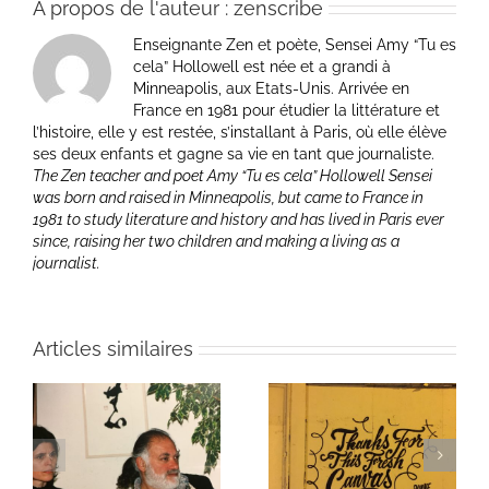
À propos de l'auteur :
zenscribe
Enseignante Zen et poète, Sensei Amy “Tu es
cela” Hollowell est née et a grandi à
Minneapolis, aux Etats-Unis. Arrivée en
France en 1981 pour étudier la littérature et
l’histoire, elle y est restée, s’installant à Paris, où elle élève
ses deux enfants et gagne sa vie en tant que journaliste.
The Zen teacher and poet Amy “Tu es cela” Hollowell Sensei
was born and raised in Minneapolis, but came to France in
1981 to study literature and history and has lived in Paris ever
since, raising her two children and making a living as a
journalist.
Articles similaires
ie
Un bouquet d’écriture
Une toile fraîche
et méditation