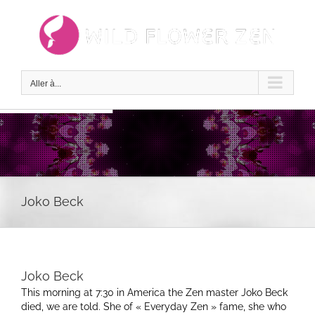
Passer
au
contenu
Aller à...
Joko Beck
Joko Beck
This morning at 7:30 in America the Zen master Joko Beck
died, we are told. She of « Everyday Zen » fame, she who