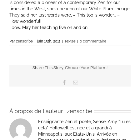
is considered a pioneer of a contemporary Zen for our
times in the West, she a beacon of our White Plum lineage.
They said her last words were, « This too is wonder… »
How wonderful!
I bow. May her teaching live on and on.
Par
zenscribe
|
juin 15th, 2011
|
Textes
|
0 commentaire
Share This Story, Choose Your Platform!
Facebook
Email
À propos de l'auteur :
zenscribe
Enseignante Zen et poète, Sensei Amy “Tu es
cela” Hollowell est née et a grandi à
Minneapolis, aux Etats-Unis. Arrivée en