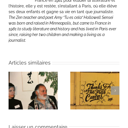
France en 1981 pour étudier la littérature et
l’histoire, elle y est restée, s’installant à Paris, où elle élève
ses deux enfants et gagne sa vie en tant que journaliste.
The Zen teacher and poet Amy “Tu es cela” Hollowell Sensei
was born and raised in Minneapolis, but came to France in
1981 to study literature and history and has lived in Paris ever
since, raising her two children and making a living as a
journalist.
Articles similaires
ie
Un bouquet d’écriture
Une toile fraîche
et méditation
Laisser un commentaire