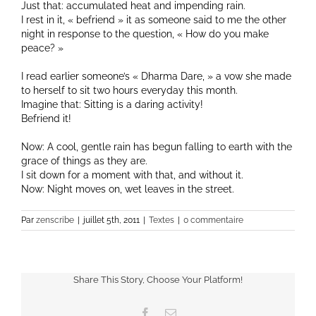
Just that: accumulated heat and impending rain.
I rest in it, « befriend » it as someone said to me the other
night in response to the question, « How do you make
peace? »
I read earlier someone’s « Dharma Dare, » a vow she made
to herself to sit two hours everyday this month.
Imagine that: Sitting is a daring activity!
Befriend it!
Now: A cool, gentle rain has begun falling to earth with the
grace of things as they are.
I sit down for a moment with that, and without it.
Now: Night moves on, wet leaves in the street.
Par
zenscribe
|
juillet 5th, 2011
|
Textes
|
0 commentaire
Share This Story, Choose Your Platform!
Facebook
Email