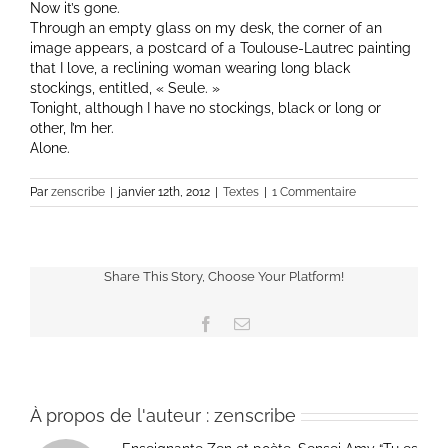
Now it’s gone.
Through an empty glass on my desk, the corner of an
image appears, a postcard of a Toulouse-Lautrec painting
that I love, a reclining woman wearing long black
stockings, entitled, « Seule. »
Tonight, although I have no stockings, black or long or
other, I’m her.
Alone.
Par
zenscribe
|
janvier 12th, 2012
|
Textes
|
1 Commentaire
Share This Story, Choose Your Platform!
Facebook
Email
À propos de l'auteur :
zenscribe