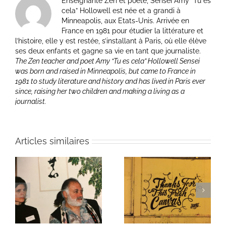
Enseignante Zen et poète, Sensei Amy “Tu es
cela” Hollowell est née et a grandi à
Minneapolis, aux Etats-Unis. Arrivée en
France en 1981 pour étudier la littérature et
l’histoire, elle y est restée, s’installant à Paris, où elle élève
ses deux enfants et gagne sa vie en tant que journaliste.
The Zen teacher and poet Amy “Tu es cela” Hollowell Sensei
was born and raised in Minneapolis, but came to France in
1981 to study literature and history and has lived in Paris ever
since, raising her two children and making a living as a
journalist.
Articles similaires
ie
Un bouquet d’écriture
Une toile fraîche
et méditation